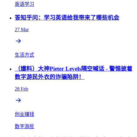
英语学习
答知乎问：学习英语给我带来了哪些机会
27 Mar
生活方式
（爆料）大神Pieter Levels隔空喊话 - 警惕披着
数字游民外衣的诈骗陷阱！
28 Feb
创业赚钱
数字游民