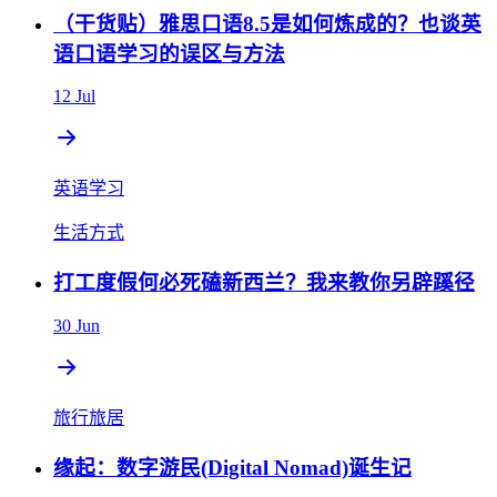
（干货贴）雅思口语8.5是如何炼成的？也谈英
语口语学习的误区与方法
12 Jul
英语学习
生活方式
打工度假何必死磕新西兰？我来教你另辟蹊径
30 Jun
旅行旅居
缘起：数字游民(Digital Nomad)诞生记