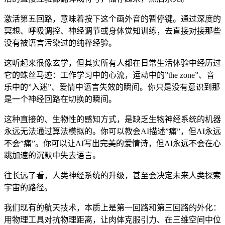
激活第五回路，意味着按下这个画外音的暂停键。通过深度的
冥想、呼吸调控、神经调节或身体觉知训练，去直接对接那些
没有被语言污染过的纯粹经验。
这听起来很像玄学，但其实所有人都在日常生活体验中经历过
它的蛛丝马迹：工作学习中的心流，运动中的”the zone”、音
乐中的”入迷”、爱情中语言失效的瞬间。你只是没有意识到那
是一个神经回路在切换的瞬间。
这种直接的、生物性的感知方式，是缺乏生物神经系统的机器
永远无法通过算法模拟的。你可以教会AI描述”痛”，但AI永远
不会”痛”。你可以让AI写出完美的爱情诗，但AI永远不会在心
跳加速的沉默中失去语言。
往长远了看，人类神经系统的升级，甚至会决定未来人类探索
宇宙的路径。
我们现有的航天技术，本质上是第一回路和第三回路的外化：
用物理工具对抗物理距离，让肉体克服引力、在三维空间中位