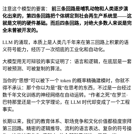
注意这个模型的要害：
前三条回路是哺乳动物和人类逐步演
化出来的，第四条回路把个体绑定到社会再生产系统里——这
就是文明的硬件基础。而后四条回路，对绝大多数人来说是完
全未曾被开发的。
LLM 的涌现，本质上是人类几千年来在第三回路上积累的语
义符号能力，经历了一次彻底的工业化和自动化。
大模型用无可辩驳的事实证明了：语言和逻辑，在底层是一套
可被预测、可被复制的算法。
当你的”思想”可以被下一个 token 的概率精确建模时，你就不
得不承认：那个你以为是”我”在思考的东西，不过是一台经过
数千年文化训练的神经网络在自动运转。“作者之死”在罗兰·
巴特那里还是一个文学理论，在 LLM 时代却变成了一个工程
事实。
长期以来，我们的教育体系、职场竞争和文化价值都极度崇拜
第三回路。精密的逻辑推导、流利的语言表达、复杂的符号操