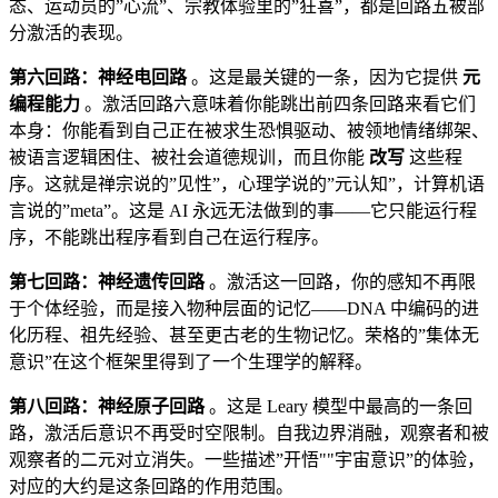
态、运动员的”心流”、宗教体验里的”狂喜”，都是回路五被部
分激活的表现。
第六回路：神经电回路
。这是最关键的一条，因为它提供
元
编程能力
。激活回路六意味着你能跳出前四条回路来看它们
本身：你能看到自己正在被求生恐惧驱动、被领地情绪绑架、
被语言逻辑困住、被社会道德规训，而且你能
改写
这些程
序。这就是禅宗说的”见性”，心理学说的”元认知”，计算机语
言说的”meta”。这是 AI 永远无法做到的事——它只能运行程
序，不能跳出程序看到自己在运行程序。
第七回路：神经遗传回路
。激活这一回路，你的感知不再限
于个体经验，而是接入物种层面的记忆——DNA 中编码的进
化历程、祖先经验、甚至更古老的生物记忆。荣格的”集体无
意识”在这个框架里得到了一个生理学的解释。
第八回路：神经原子回路
。这是 Leary 模型中最高的一条回
路，激活后意识不再受时空限制。自我边界消融，观察者和被
观察者的二元对立消失。一些描述”开悟""宇宙意识”的体验，
对应的大约是这条回路的作用范围。