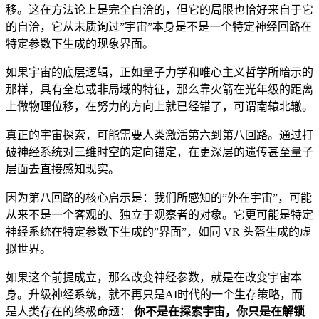
移。这在方法论上是完全自洽的，但它的局限也恰好来自于它
的自洽，它从未质询过”宇宙”本身是不是一个特定神经回路在
特定参数下生成的现象界面。
如果宇宙的底层逻辑，正如量子力学和唯心主义哲学所暗示的
那样，具有全息或非局域的特征，那么靠火箭在光年级的距离
上做物理位移，在努力的方向上就已经错了，可谓南辕北辙。
真正的宇宙探索，可能需要人类激活第六到第八回路。通过打
破神经系统对三维时空的定向锚定，在更深层的遗传甚至量子
层面去直接感知现实。
因为第八回路的核心启示是：我们所感知的”外在宇宙”，可能
从来不是一个客观的、独立于观察者的对象。它更可能是特定
神经系统在特定参数下生成的”界面”，如同 VR 头盔生成的虚
拟世界。
如果这个前提成立，那么改变神经参数，就是在改变宇宙本
身。升级神经系统，就不再只是AI时代的一个生存策略，而
是人类存在的终极命题：
你不是在探索宇宙，你只是在解锁