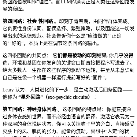
条回路也被叫作”理性”。而LLM的涌现正是人类在这条回路发
展的巅峰。
第四回路：社会-性回路
。印刻于青春期，由同伴群体完成。
它负责性身份认同、配偶选择、繁殖策略，以及围绕这一切发
展出来的道德规范。社会告诉你什么是”应该做的""正确
的""好的”，本质上是在调节这条回路的输出。
这四条回路的共同点：
它们都是被动的印刻结果,
你几乎没得
选，环境和基因在你发育的关键窗口期直接把程序写进去了。
绝大多数人一生都在这些程序的驱动下运转，甚至从未意识到
自己是在像一个机器一样运行提前写好的”固件”。
Leary 认为，人类进化的下一步，是主动激活后四条回路——
他称为
“星外回路”（exo-psychic circuits）
：
第五回路：神经身体回路
。这条回路的特点是：你能直接通
过身体去感知世界，而不必经由语言的翻译。激活它表现为一
种深层的身体悦纳状态，你可以关掉脑子里的旁白，直接感受
皮肤上的风、肌肉的张力、能量的流动。冥想中”入定”的状