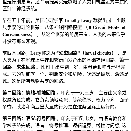
但是仔细思考，这个前提其实是忽略了人类和机器最为本质的
区别：神经系统。
早在五十年前，美国心理学家 Timothy Leary 就提出过一个颇
具争议的理论框架：八条神经回路模型
（
8-Circuit Model of
Consciousness）
。从这个框架的角度来看，人类的未来似乎
并没有那么悲观。
前四条回路，Leary称之为
“幼虫回路”（larval circuits）
，是
人类为了在地球上生存和繁衍而发育出的基础神经回路：
第一
回路：求生回路
。印刻于出生到一岁，由母亲和哺乳环境完
成。它的功能就一个：判断安全和危险。吃还是被吃，活还是
死。这是所有动物共享的回路。
第二回路：情绪-领地回路
。印刻于一到三岁，主要由父亲或
权威角色完成。它负责领地意识、等级秩序、权力博弈、面子
争夺。政治和商业里大量的行为是在这条回路上运行的。
第三回路：语义-符号回路
。印刻于四到七岁，由语言教育和
学校系统完成。语言、符号推理、逻辑运算、线性时间感, 这