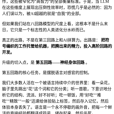
作，这些被窄化为”高智力”的全部衡量标准。于是，当 LLM
在这些维度上展现出压倒性效率时，恐慌几乎是必然的：因为
人们误以为，被AI超越的就是”自我”的全部。
但如果我们站在八回路模型的尺度上看，这根本不是什么末
日，它只是一个标志性的人类进化分水岭而已。
真正的出路，不是在第三回路上和AI拼算力。出路是：
把符
号编织的工作托管给机器，把腾出来的精力，投入高阶回路的
开发。
升级的切入点，是
第五回路——神经身体回路
。
第五回路的核心任务，是摆脱语言对感官的控制。
我们大多数人活在一个被语言持续中介的世界里：看一朵花，
脑子里先跳出”花”这个词和它的分类；听一首歌，下意识地分
析它的结构、流派、好不好听；吃一顿饭，用”好吃""难
吃""精致""一般”迅速给体验贴上标签，然后存入记忆，然后
体验本身丢失了。语言是一个永不停歇的画外音，把每一个鲜
活的直接经验都翻译成符号，储存起来，然后杀死。